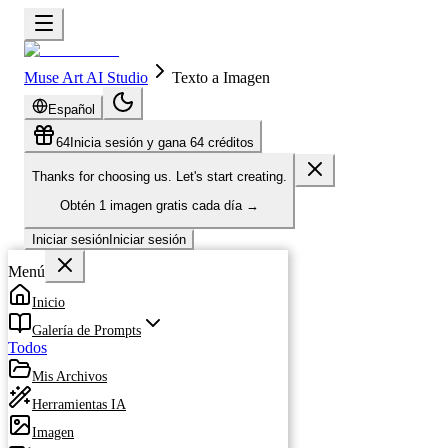
Muse Art AI Studio
Texto a Imagen
Español
64
Inicia sesión y gana 64 créditos
Thanks for choosing us. Let's start creating.
Obtén
1 imagen gratis
cada día
→
Iniciar sesión
Iniciar sesión
Menú
Inicio
Galería de Prompts
Todos
Mis Archivos
Herramientas IA
Imagen