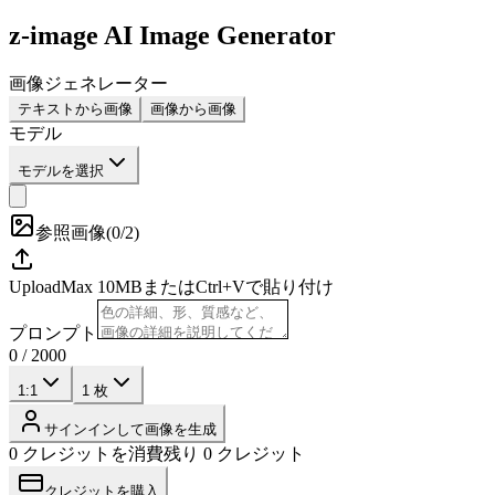
z-image AI Image Generator
画像ジェネレーター
テキストから画像
画像から画像
モデル
モデルを選択
参照画像
(
0/2
)
Upload
Max
10
MB
またはCtrl+Vで貼り付け
プロンプト
0
/
2000
1:1
1
枚
サインインして画像を生成
0 クレジットを消費
残り 0 クレジット
クレジットを購入