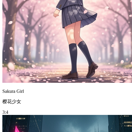
🇺🇸
English
🇨🇳
简体中文
🇪🇸
Español
🇩🇪
Deutsch
🇫🇷
Français
🇧🇷
Português (Brasil)
🇯🇵
日本語
🇰🇷
한국어
🇷🇺
Русский
🇹🇼
繁體中文
🇸🇦
العربية
🇹🇭
ไทย
🇻🇳
Tiếng Việt
🇮🇹
Italiano
🇵🇱
Polski
🇩🇰
Dansk
🇳🇴
Norsk bokmål
🇳🇱
Nederlands
🇮🇩
Bahasa Indonesia
🇹🇷
Türkçe
Sakura Girl
樱花少女
3:4