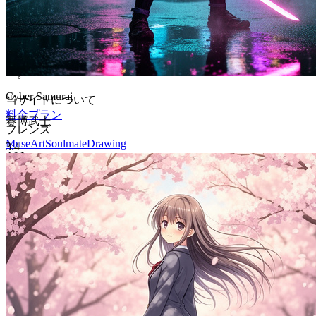
Muse art AI
無料の開始クレジットと、さらに多く制作するための柔軟な
有料クレジットパックを備えたAI画像・動画ジェネレータ
ー。
Cyber Samurai
当サイトについて
料金プラン
赛博武士
フレンズ
MuseArt
SoulmateDrawing
3:4
AI Image
GPT Image 2
Nano Banana Pro
Nano Banana 2
Grok Imagine
AI Video
Sora 2 Pro Storyboard
Veo 3.1
Veo 3.1 Fast
Wan 2.6
Seedance 1.5
Pro
Hailuo 2.3
Kling 3.0
Grok Imagine Video
Built with ❤️ MuseArt
日本語
©
2026
Muse art AI
, All rights reserved
プライバシーポリシー
利用規約
対応言語