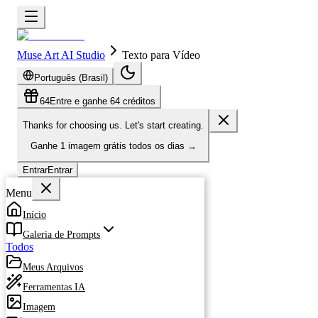
Muse Art AI Studio
Texto para Vídeo
Português (Brasil)
64
Entre e ganhe 64 créditos
Thanks for choosing us. Let's start creating.
Ganhe
1 imagem grátis
todos os dias
→
Entrar
Entrar
Menu
Início
Galeria de Prompts
Todos
Meus Arquivos
Ferramentas IA
Imagem