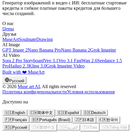
Генератор изображений и видео с ИИ: бесплатные стартовые
кредиты и гибкие платные пакеты кредитов для большего
числа созданий.
О нас
Цены
Друзья
MuseArt
SoulmateDrawing
AI Image
GPT Image 2
Nano Banana Pro
Nano Banana 2
Grok Imagine
AI Video
Sora 2 Pro Storyboard
Veo 3.1
Veo 3.1 Fast
Wan 2.6
Seedance 1.5
Pro
Hailuo 2.3
Kling 3.0
Grok Imagine Video
Built with ❤️ MuseArt
Русский
©
2026
Muse art AI
, All rights reserved
Политика конфиденциальности
Условия использования
Доступно на
🇺🇸
English
🇨🇳
简体中文
🇪🇸
Español
🇩🇪
Deutsch
🇫🇷
Français
🇧🇷
Português (Brasil)
🇯🇵
日本語
🇰🇷
한국어
🇷🇺
Русский
🇹🇼
繁體中文
🇸🇦
العربية
🇹🇭
ไทย
🇻🇳
Tiếng Việt