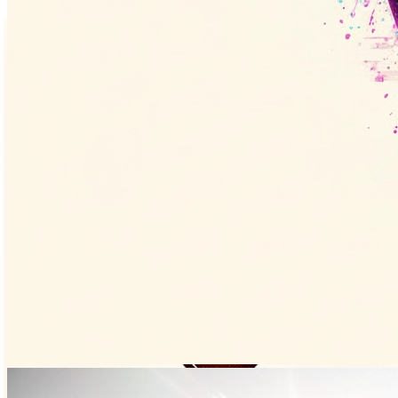
等距城市
1:1