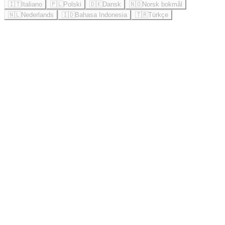
🇮🇹
Italiano
🇵🇱
Polski
🇩🇰
Dansk
🇳🇴
Norsk bokmål
🇳🇱
Nederlands
🇮🇩
Bahasa Indonesia
🇹🇷
Türkçe