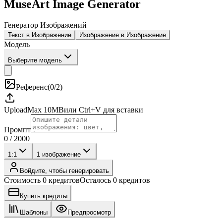
MuseArt Image Generator
Генератор Изображений
Текст в Изображение
Изображение в Изображение
Модель
Выберите модель
Референс
(
0/2
)
Upload
Max
10
MB
или Ctrl+V для вставки
Промпт
0
/
2000
1:1
1
изображение
Войдите, чтобы генерировать
Стоимость 0 кредитов
Осталось 0 кредитов
Купить кредиты
Шаблоны
Предпросмотр