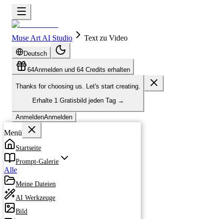
Muse Art AI Studio
Text zu Video
Deutsch
64
Anmelden und 64 Credits erhalten
Thanks for choosing us. Let's start creating.
Erhalte
1 Gratisbild
jeden Tag
→
Anmelden
Anmelden
Menü
Startseite
Prompt-Galerie
Alle
Meine Dateien
AI Werkzeuge
Bild