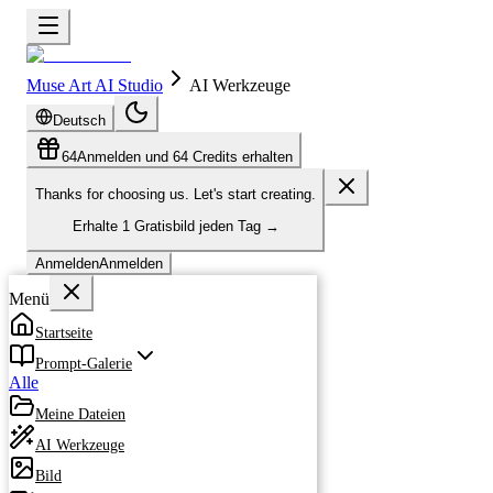
Muse Art AI Studio
AI Werkzeuge
Deutsch
64
Anmelden und 64 Credits erhalten
Thanks for choosing us. Let's start creating.
Erhalte
1 Gratisbild
jeden Tag
→
Anmelden
Anmelden
Menü
Startseite
Prompt-Galerie
Alle
Meine Dateien
AI Werkzeuge
Bild