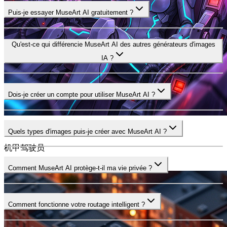
Puis-je essayer MuseArt AI gratuitement ?
Qu'est-ce qui différencie MuseArt AI des autres générateurs d'images
IA ?
Dois-je créer un compte pour utiliser MuseArt AI ?
Mecha Pilot
Quels types d'images puis-je créer avec MuseArt AI ?
机甲驾驶员
1:1
Comment MuseArt AI protège-t-il ma vie privée ?
Comment fonctionne votre routage intelligent ?