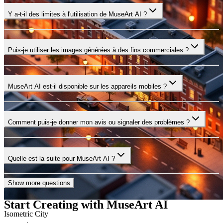
Y a-t-il des limites à l'utilisation de MuseArt AI ?
Puis-je utiliser les images générées à des fins commerciales ?
MuseArt AI est-il disponible sur les appareils mobiles ?
Comment puis-je donner mon avis ou signaler des problèmes ?
Quelle est la suite pour MuseArt AI ?
Show more questions
Start Creating with
MuseArt AI
Isometric City