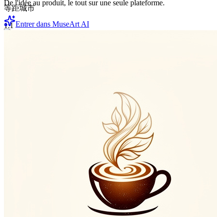
De l'idée au produit, le tout sur une seule plateforme.
等距城市
Entrer dans MuseArt AI
1:1
Muse art AI
Générateur d'images et de vidéos IA avec crédits de départ gratuits
et packs de crédits payants flexibles pour créer davantage.
About
Pricing
AI Image
GPT Image 2
Nano Banana Pro
Nano Banana 2
Grok Imagine
AI Video
Sora 2 Pro Storyboard
Veo 3.1
Veo 3.1 Fast
Wan 2.6
Seedance 1.5
Pro
Hailuo 2.3
Kling 3.0
Grok Imagine Video
Built with ❤️ MuseArt
Français
©
2026
Muse art AI
, All rights reserved
Privacy Policy
Terms of Service
Disponible en
🇺🇸
English
🇨🇳
简体中文
🇪🇸
Español
🇩🇪
Deutsch
🇫🇷
Français
🇧🇷
Português (Brasil)
🇯🇵
日本語
🇰🇷
한국어