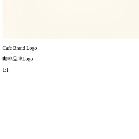
🇷🇺
Русский
🇹🇼
繁體中文
🇸🇦
العربية
🇹🇭
ไทย
🇻🇳
Tiếng Việt
🇮🇹
Italiano
🇵🇱
Polski
🇩🇰
Dansk
🇳🇴
Norsk bokmål
🇳🇱
Nederlands
🇮🇩
Bahasa Indonesia
🇹🇷
Türkçe
Cafe Brand Logo
咖啡品牌Logo
1:1