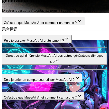
générateur d'images MuseArt AI
D'autres questions ? Contactez-nous à support@museartai.com
Qu'est-ce que MuseArt AI et comment ça marche ?
Gourmet Dish
美食摄影
Puis-je essayer MuseArt AI gratuitement ?
1:1
Qu'est-ce qui différencie MuseArt AI des autres générateurs d'images
IA ?
Dois-je créer un compte pour utiliser MuseArt AI ?
Qu'est-ce que MuseArt AI et comment ça marche ?