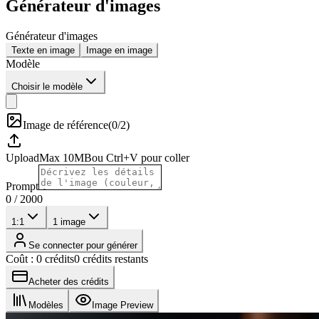
Générateur d'images
Générateur d'images
Texte en image
Image en image
Modèle
Choisir le modèle
Image de référence
(
0/2
)
Upload
Max
10
MB
ou Ctrl+V pour coller
Prompt
0
/
2000
1:1
1
image
Se connecter pour générer
Coût : 0 crédits
0 crédits restants
Acheter des crédits
Modèles
Image Preview