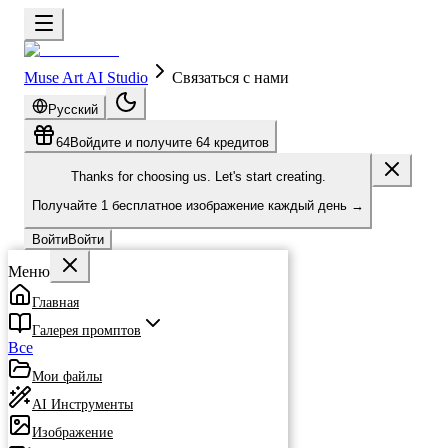
Muse Art AI Studio
Связаться с нами
Русский
64
Войдите и получите 64 кредитов
Thanks for choosing us. Let's start creating.
Получайте
1 бесплатное изображение
каждый день
→
Войти
Войти
Меню
Главная
Галерея промптов
Все
Мои файлы
AI Инструменты
Изображение