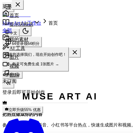
菜单
首页
Muse Art AI 工作台
首页
提示词精选
全部
中文
我的素材
64
登录领64积分
AI 工具
感谢您选择我们，现在开始创作吧！
图片
每天可免费生成
1张图片
→
视频
音乐
登录
登录
未订阅
登录后即可开始创作
MUSE ART AI
立即升级
55% 优惠
把热点做成你的内容
参考 X、TikTok、抖音、小红书等平台热点，快速生成图片和视频