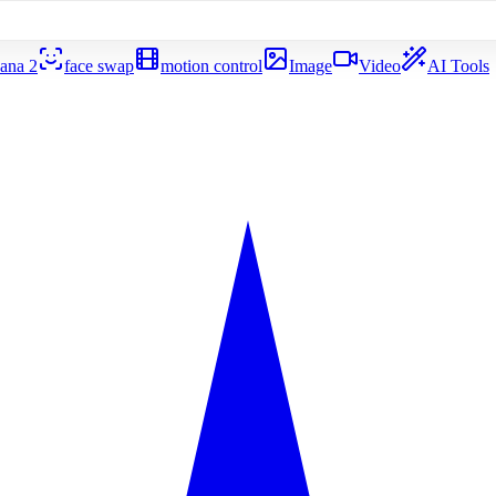
ana 2
face swap
motion control
Image
Video
AI Tools