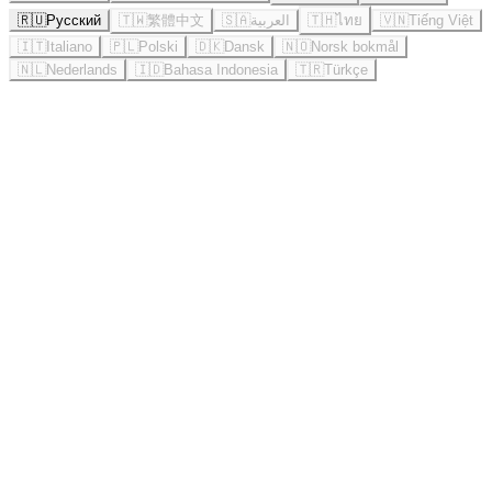
🇷🇺
Русский
🇹🇼
繁體中文
🇸🇦
العربية
🇹🇭
ไทย
🇻🇳
Tiếng Việt
🇮🇹
Italiano
🇵🇱
Polski
🇩🇰
Dansk
🇳🇴
Norsk bokmål
🇳🇱
Nederlands
🇮🇩
Bahasa Indonesia
🇹🇷
Türkçe