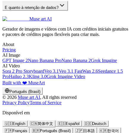
E quanto à retenção de dados?
Muse art AI
Gerador de imagens e vídeos com IA com créditos iniciais gratuitos
e pacotes de créditos pagos flexíveis para criar mais.
About
Pricing
AI Image
GPT Image 2
Nano Banana Pro
Nano Banana 2
Grok Imagine
AI Video
Sora 2 Pro Storyboard
Veo 3.1
Veo 3.1 Fast
Wan 2.6
Seedance 1.5
Pro
Hailuo 2.3
Kling 3.0
Grok Imagine Video
Built with ❤️ MuseArt
Português (Brasil)
©
2026
Muse art AI
, All rights reserved
Privacy Policy
Terms of Service
Disponível em
🇺🇸
English
🇨🇳
简体中文
🇪🇸
Español
🇩🇪
Deutsch
🇫🇷
Français
🇧🇷
Português (Brasil)
🇯🇵
日本語
🇰🇷
한국어