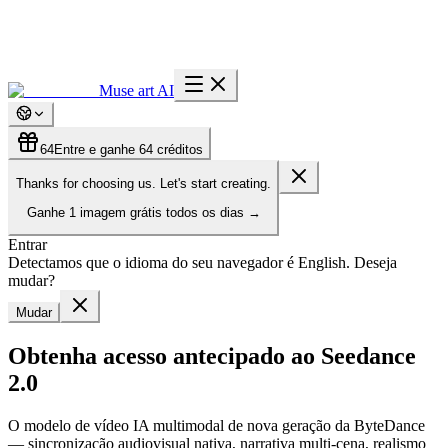
Muse art AI
64
Entre e ganhe 64 créditos
Thanks for choosing us. Let's start creating.
Ganhe
1 imagem grátis
todos os dias
→
Entrar
Detectamos que o idioma do seu navegador é English. Deseja
mudar?
Mudar
Obtenha acesso antecipado ao Seedance
2.0
O modelo de vídeo IA multimodal de nova geração da ByteDance
— sincronização audiovisual nativa, narrativa multi-cena, realismo