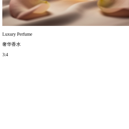
🇳🇱
Nederlands
🇮🇩
Bahasa Indonesia
🇹🇷
Türkçe
Luxury Perfume
奢华香水
3:4