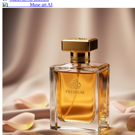
Muse art AI
1:1
KI-Bild- und Videogenerator mit kostenlosen Start-Credits und
flexiblen kostenpflichtigen Credit-Paketen für mehr Kreationen.
About
Pricing
AI Image
GPT Image 2
Nano Banana Pro
Nano Banana 2
Grok Imagine
AI Video
Sora 2 Pro Storyboard
Veo 3.1
Veo 3.1 Fast
Wan 2.6
Seedance 1.5
Pro
Hailuo 2.3
Kling 3.0
Grok Imagine Video
Built with ❤️ MuseArt
Deutsch
©
2026
Muse art AI
, All rights reserved
Privacy Policy
Terms of Service
Verfügbar in
🇺🇸
English
🇨🇳
简体中文
🇪🇸
Español
🇩🇪
Deutsch
🇫🇷
Français
🇧🇷
Português (Brasil)
🇯🇵
日本語
🇰🇷
한국어
🇷🇺
Русский
🇹🇼
繁體中文
🇸🇦
العربية
🇹🇭
ไทย
🇻🇳
Tiếng Việt
🇮🇹
Italiano
🇵🇱
Polski
🇩🇰
Dansk
🇳🇴
Norsk bokmål