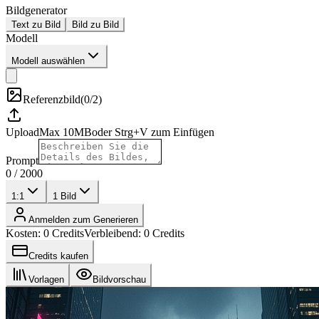
Bildgenerator
Text zu Bild
Bild zu Bild
Modell
Modell auswählen
Referenzbild
(
0/2
)
Upload
Max
10
MB
oder Strg+V zum Einfügen
Prompt
0
/
2000
1:1
1
Bild
Anmelden zum Generieren
Kosten: 0 Credits
Verbleibend: 0 Credits
Credits kaufen
Vorlagen
Bildvorschau