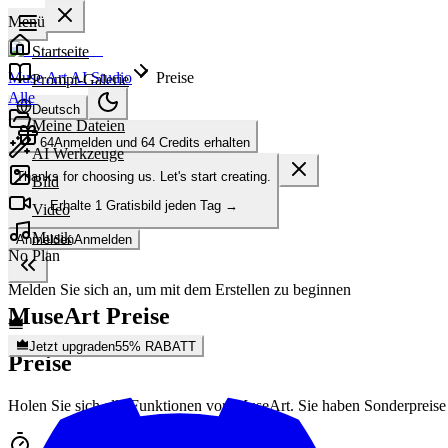
Menü
Startseite
Muse Art AI Studio
Preise
Prompt-Galerie
Alle
Deutsch
Meine Dateien
64
Anmelden und 64 Credits erhalten
AI Werkzeuge
Thanks for choosing us. Let's start creating.
Bild
Erhalte
1 Gratisbild
jeden Tag
→
Video
Musik
Anmelden
Anmelden
No Plan
Melden Sie sich an, um mit dem Erstellen zu beginnen
MuseArt Preise
Jetzt upgraden
55% RABATT
Preise
Holen Sie sich alle Funktionen von MuseArt. Sie haben Sonderpreise f