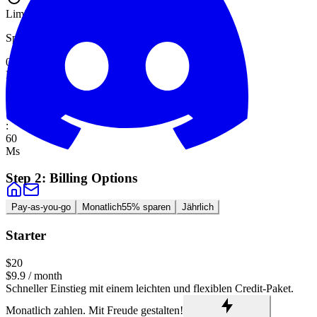
Limited Time
55% OFF
Special pricing ends soon
09
Min
:
55
Sec
:
14
Ms
Step 2:
Billing Options
Pay-as-you-go
Monatlich
55% sparen
Jährlich
Starter
$20
$9.9
/ month
Schneller Einstieg mit einem leichten und flexiblen Credit-Paket.
Monatlich zahlen. Mit Freude gestalten!