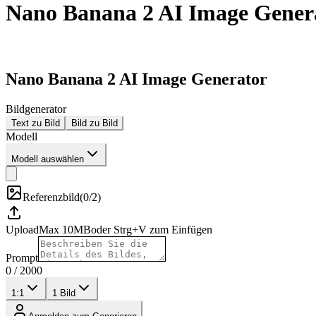
Nano Banana 2 AI Image Gener
Nano Banana 2 AI Image Generator
Bildgenerator
Text zu Bild
Bild zu Bild
Modell
Modell auswählen
Referenzbild
(
0/2
)
Upload
Max
10
MB
oder Strg+V zum Einfügen
Prompt
0
/
2000
1:1
1
Bild