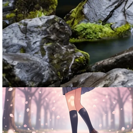
Semantic Editing in Plain Language
Describe what you want to change in plain English — Nano Banana 2 und
Accurate Text Rendering
Posters, menus, UI mockups, and multilingual assets render with crisp, 