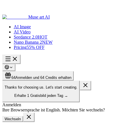
Muse art AI
AI Image
AI Video
Seedance 2.0
HOT
Nano Banana 2
NEW
Pricing
55% OFF
64
Anmelden und 64 Credits erhalten
Thanks for choosing us. Let's start creating.
Erhalte
1 Gratisbild
jeden Tag
→
Anmelden
Ihre Browsersprache ist English. Möchten Sie wechseln?
Wechseln